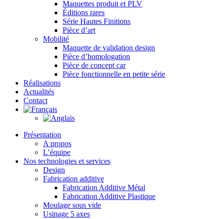
Maquettes produit et PLV
Éditions rares
Série Hautes Finitions
Pièce d’art
Mobilité
Maquette de validation design
Pièce d’homologation
Pièce de concept car
Pièce fonctionnelle en petite série
Réalisations
Actualités
Contact
Présentation
A propos
L’équipe
Nos technologies et services
Design
Fabrication additive
Fabrication Additive Métal
Fabrication Additive Plastique
Moulage sous vide
Usinage 5 axes