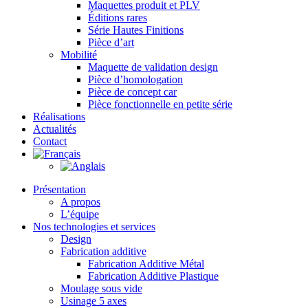
Maquettes produit et PLV
Éditions rares
Série Hautes Finitions
Pièce d’art
Mobilité
Maquette de validation design
Pièce d’homologation
Pièce de concept car
Pièce fonctionnelle en petite série
Réalisations
Actualités
Contact
Présentation
A propos
L’équipe
Nos technologies et services
Design
Fabrication additive
Fabrication Additive Métal
Fabrication Additive Plastique
Moulage sous vide
Usinage 5 axes