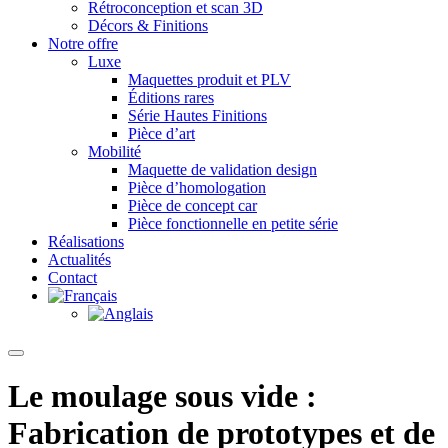
Rétroconception et scan 3D
Décors & Finitions
Notre offre
Luxe
Maquettes produit et PLV
Éditions rares
Série Hautes Finitions
Pièce d’art
Mobilité
Maquette de validation design
Pièce d’homologation
Pièce de concept car
Pièce fonctionnelle en petite série
Réalisations
Actualités
Contact
Le moulage sous vide :
Fabrication de prototypes et de