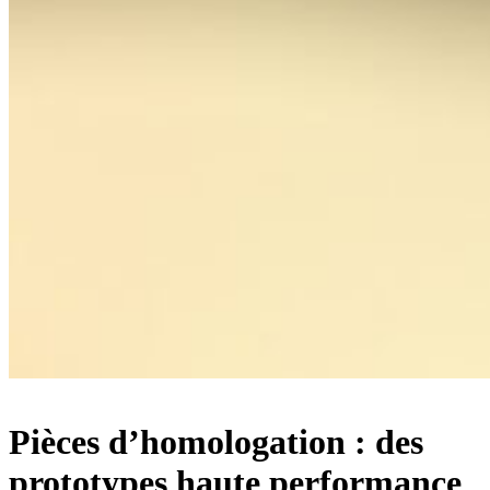
Pièces d’
homologation
: des
prototypes
haute
performance