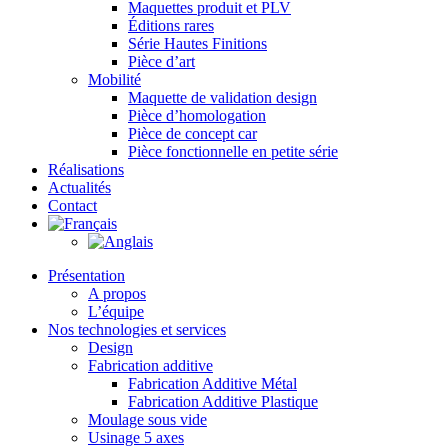
Maquettes produit et PLV
Éditions rares
Série Hautes Finitions
Pièce d’art
Mobilité
Maquette de validation design
Pièce d’homologation
Pièce de concept car
Pièce fonctionnelle en petite série
Réalisations
Actualités
Contact
Présentation
A propos
L’équipe
Nos technologies et services
Design
Fabrication additive
Fabrication Additive Métal
Fabrication Additive Plastique
Moulage sous vide
Usinage 5 axes