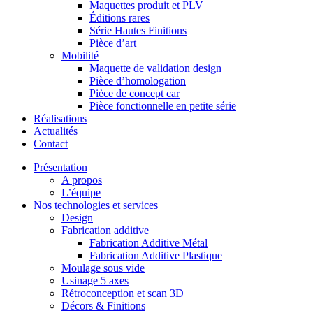
Maquettes produit et PLV
Éditions rares
Série Hautes Finitions
Pièce d’art
Mobilité
Maquette de validation design
Pièce d’homologation
Pièce de concept car
Pièce fonctionnelle en petite série
Réalisations
Actualités
Contact
Présentation
A propos
L’équipe
Nos technologies et services
Design
Fabrication additive
Fabrication Additive Métal
Fabrication Additive Plastique
Moulage sous vide
Usinage 5 axes
Rétroconception et scan 3D
Décors & Finitions