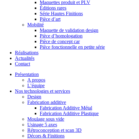
Maquettes produit et PLV
Éditions rares
Série Hautes Finitions
Pièce d’art
Mobilité
Maquette de validation design
Pièce d’homologation
Pièce de concept car
Pièce fonctionnelle en petite série
Réalisations
Actualités
Contact
Présentation
A propos
L’équipe
Nos technologies et services
Design
Fabrication additive
Fabrication Additive Métal
Fabrication Additive Plastique
Moulage sous vide
Usinage 5 axes
Rétroconception et scan 3D
Décors & Finitions