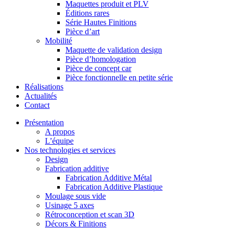
Maquettes produit et PLV
Éditions rares
Série Hautes Finitions
Pièce d’art
Mobilité
Maquette de validation design
Pièce d’homologation
Pièce de concept car
Pièce fonctionnelle en petite série
Réalisations
Actualités
Contact
Présentation
A propos
L’équipe
Nos technologies et services
Design
Fabrication additive
Fabrication Additive Métal
Fabrication Additive Plastique
Moulage sous vide
Usinage 5 axes
Rétroconception et scan 3D
Décors & Finitions