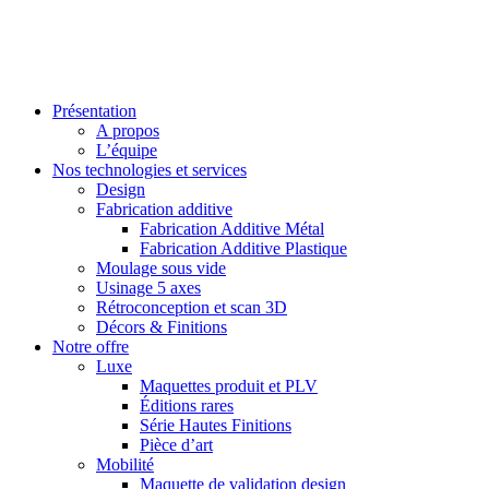
Présentation
A propos
L’équipe
Nos technologies et services
Design
Fabrication additive
Fabrication Additive Métal
Fabrication Additive Plastique
Moulage sous vide
Usinage 5 axes
Rétroconception et scan 3D
Décors & Finitions
Notre offre
Luxe
Maquettes produit et PLV
Éditions rares
Série Hautes Finitions
Pièce d’art
Mobilité
Maquette de validation design